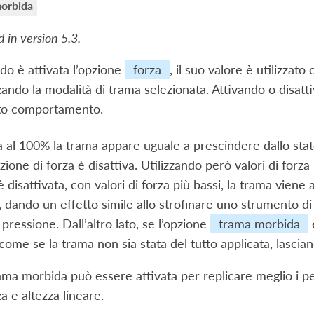
orbida
 in version 5.3.
o è attivata l’opzione
forza
, il suo valore è utilizza
zzando la modalità di trama selezionata. Attivando o disat
to comportamento.
a al 100% la trama appare uguale a prescindere dallo sta
ione di forza è disattiva. Utilizzando però valori di forza i
 è disattivata, con valori di forza più bassi, la trama vie
 dando un effetto simile allo strofinare uno strumento d
pressione. Dall’altro lato, se l’opzione
trama morbida
è
come se la trama non sia stata del tutto applicata, lascia
ama morbida può essere attivata per replicare meglio i p
za e altezza lineare.