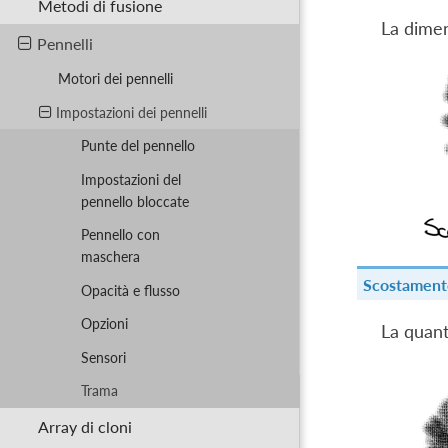
Metodi di fusione
La dimen
Pennelli
Motori dei pennelli
Impostazioni dei pennelli
Punte del pennello
Impostazioni del
pennello bloccate
Pennello con
maschera
Scostamento
Opacità e flusso
Opzioni
La quant
Sensori
Trama
Array di cloni