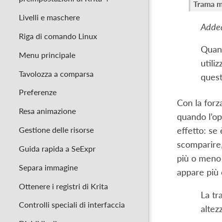
Trama m
Livelli e maschere
Added
Riga di comando Linux
Quand
Menu principale
utili
Tavolozza a comparsa
ques
Preferenze
Con la forz
Resa animazione
quando l’opz
Gestione delle risorse
effetto: se
scomparire,
Guida rapida a SeExpr
più o meno 
Separa immagine
appare più 
Ottenere i registri di Krita
La tr
Controlli speciali di interfaccia
altez