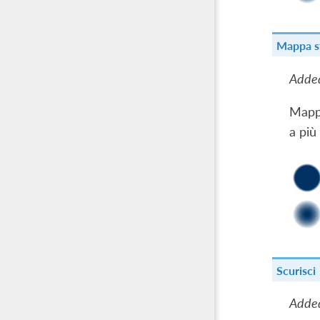
Mappa s
Added
Mappa
a più
Scurisci
Added