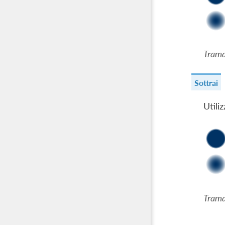
Trama
Sottrai
Utili
Trama