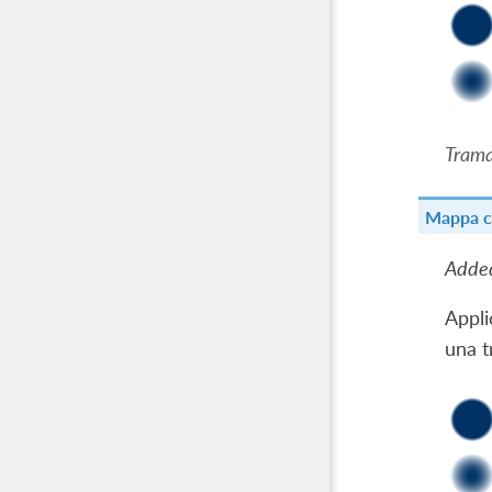
Trama
Mappa c
Added
Appli
una t