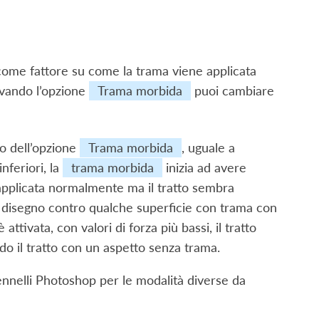
to come fattore su come la trama viene applicata
tivando l’opzione
Trama morbida
puoi cambiare
to dell’opzione
Trama morbida
, uguale a
nferiori, la
trama morbida
inizia ad avere
ne applicata normalmente ma il tratto sembra
i disegno contro qualche superficie con trama con
 attivata, con valori di forza più bassi, il tratto
ndo il tratto con un aspetto senza trama.
ennelli Photoshop per le modalità diverse da