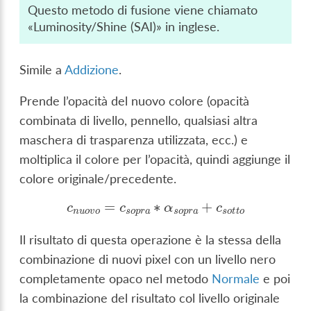
Questo metodo di fusione viene chiamato
«Luminosity/Shine (SAI)» in inglese.
Simile a
Addizione
.
Prende l’opacità del nuovo colore (opacità
combinata di livello, pennello, qualsiasi altra
maschera di trasparenza utilizzata, ecc.) e
moltiplica il colore per l’opacità, quindi aggiunge il
colore originale/precedente.
c
n
u
o
v
o
=
c
s
o
p
r
a
∗
α
s
o
p
r
a
+
c
s
o
t
o
Il risultato di questa operazione è la stessa della
combinazione di nuovi pixel con un livello nero
completamente opaco nel metodo
Normale
e poi
la combinazione del risultato col livello originale