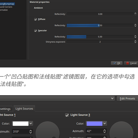
一个“凹凸贴图和法线贴图”滤镜图层，在它的选项中勾选
用法线贴图”。