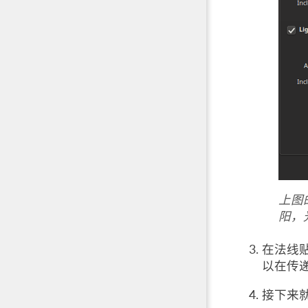
上图
阳，
在法线
以在传
接下来