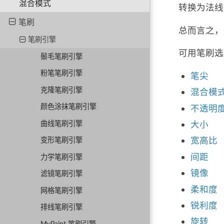
混合模式
转换为法线
笔刷
总而言之，
笔刷引擎
可用笔刷选
鬃毛笔刷引擎
粉笔笔刷引擎
笔尖
克隆笔刷引擎
混合模
颜色涂抹笔刷引擎
不透明
曲线笔刷引擎
大小
宽高比
变形笔刷引擎
间距
力学笔刷引擎
镜像
滤镜笔刷引擎
柔和度
网格笔刷引擎
锐利度
排线笔刷引擎
旋转
MyPaint 笔刷引擎