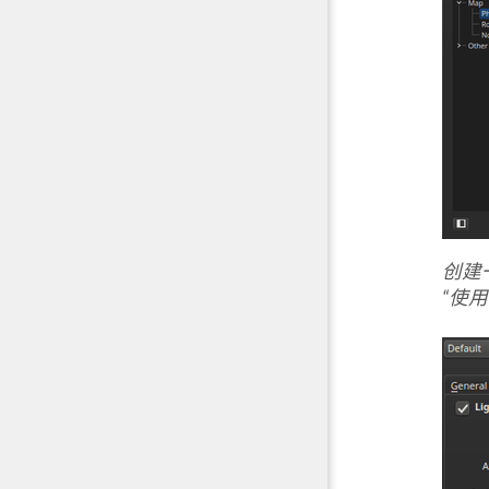
创建
“使