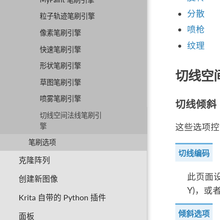
分散
粒子轨迹笔刷引擎
喷枪
像素笔刷引擎
纹理
快速笔刷引擎
形状笔刷引擎
切线空
草图笔刷引擎
喷雾笔刷引擎
切线倾斜
切线空间法线笔刷引
擎
这些选项控
笔刷选项
切线编码
克隆阵列
此页面
创建新图像
Y)，或
Krita 自带的 Python 插件
倾斜选项
面板