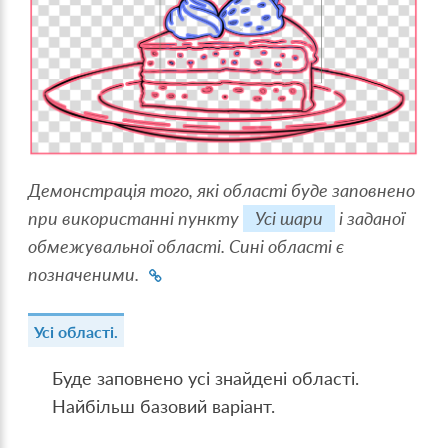
Демонстрація того, які області буде заповнено
при використанні пункту
Усі шари
і заданої
обмежувальної області. Сині області є
позначеними.
Усі області.
Буде заповнено усі знайдені області.
Найбільш базовий варіант.