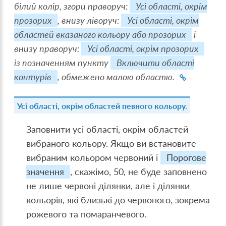
білий колір, згори праворуч:
Усі області, окрім
прозорих
, внизу ліворуч:
Усі області, окрім
областей вказаного кольору або прозорих
і
внизу праворуч:
Усі області, окрім прозорих
із позначенням пункту
Включити області
контурів
, обмежено малою областю.
Усі області, окрім областей певного кольору.
Заповнити усі області, окрім областей
вибраного кольору. Якщо ви встановите
вибраним кольором червоний і
Порогове
значення
, скажімо, 50, не буде заповнено
не лише червоні ділянки, але і ділянки
кольорів, які близькі до червоного, зокрема
рожевого та помаранчевого.