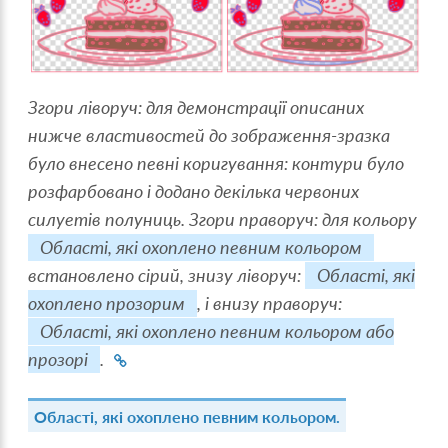
Згори ліворуч: для демонстрації описаних
нижче властивостей до зображення-зразка
було внесено певні коригування: контури було
розфарбовано і додано декілька червоних
силуетів полуниць. Згори праворуч: для кольору
Області, які охоплено певним кольором
встановлено сірий, знизу ліворуч:
Області, які
охоплено прозорим
, і внизу праворуч:
Області, які охоплено певним кольором або
прозорі
.
Області, які охоплено певним кольором.