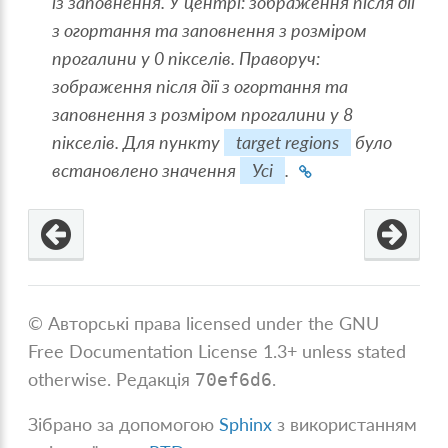
із заповнення. У центрі: зображення після дії
з огортання та заповнення з розміром
прогалини у 0 пікселів. Праворуч:
зображення після дії з огортання та
заповнення з розміром прогалини у 8
пікселів. Для пункту
target regions
було
встановлено значення
Усі
.
© Авторські права licensed under the GNU
Free Documentation License 1.3+ unless stated
otherwise.
Редакція
.
70ef6d6
Зібрано за допомогою
Sphinx
з використанням