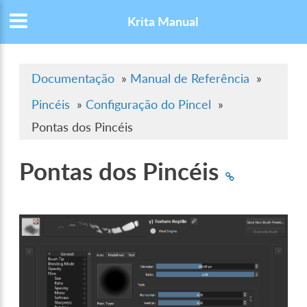
Krita Manual
Documentação
»
Manual de Referência
»
Pincéis
»
Configuração do Pincel
»
Pontas dos Pincéis
Pontas dos Pincéis