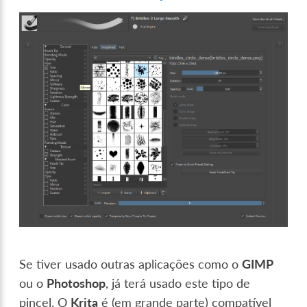
Se tiver usado outras aplicações como o
GIMP
ou o
Photoshop
, já terá usado este tipo de
pincel. O
Krita
é (em grande parte) compatível