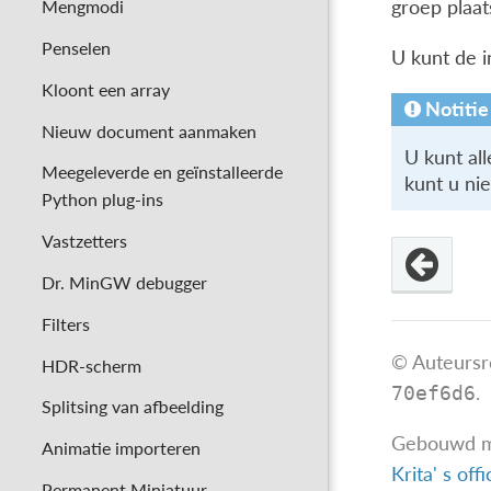
Mengmodi
groep plaat
Penselen
U kunt de i
Kloont een array
Notitie
Nieuw document aanmaken
U kunt all
Meegeleverde en geïnstalleerde
kunt u ni
Python plug-ins
Vastzetters
Dr. MinGW debugger
Filters
© Auteursr
HDR-scherm
.
70ef6d6
Splitsing van afbeelding
Gebouwd 
Animatie importeren
Krita' s off
Permanent Miniatuur