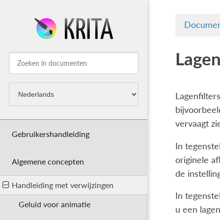
Documen
Lagen
Lagenfilter
bijvoorbee
vervaagt zi
Gebruikershandleiding
In tegenste
originele a
Algemene concepten
de instelli
Handleiding met verwijzingen
In tegenste
Geluid voor animatie
u een lagen