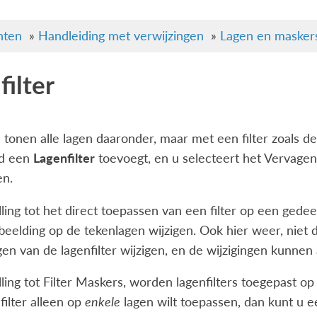
ten
»
Handleiding met verwijzingen
»
Lagen en masker
filter
s tonen alle lagen daaronder, maar met een filter zoals de
ld een
Lagenfilter
toevoegt, en u selecteert het Vervagen-fi
en.
lling tot het direct toepassen van een filter op een gedeel
fbeelding op de tekenlagen wijzigen. Ook hier weer, nie
ngen van de lagenfilter wijzigen, en de wijzigingen kunnen
lling tot Filter Maskers, worden lagenfilters toegepast o
filter alleen op
enkele
lagen wilt toepassen, dan kunt u e