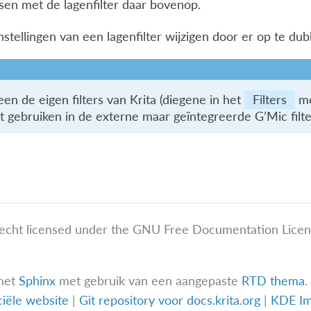
sen met de lagenfilter daar bovenop.
nstellingen van een lagenfilter wijzigen door er op te dub
een de eigen filters van Krita (diegene in het
Filters
men
et gebruiken in de externe maar geïntegreerde G’Mic filte
echt licensed under the GNU Free Documentation Licens
met
Sphinx
met gebruik van een aangepaste
RTD thema
.
iciële website
|
Git repository voor docs.krita.org
|
KDE I