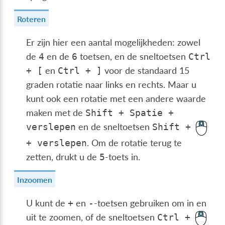
Roteren
Er zijn hier een aantal mogelijkheden: zowel
de
en de
toetsen, en de sneltoetsen
4
6
Ctrl
en
voor de standaard 15
+
[
Ctrl
+
]
graden rotatie naar links en rechts. Maar u
kunt ook een rotatie met een andere waarde
maken met de
Shift
+
Spatie
+
en de sneltoetsen
verslepen
Shift
+
. Om de rotatie terug te
+
verslepen
zetten, drukt u de
-toets in.
5
Inzoomen
U kunt de
en
-toetsen gebruiken om in en
+
-
uit te zoomen, of de sneltoetsen
Ctrl
+