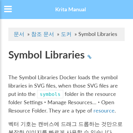
Krita Manual
문서
»
참조 문서
»
도커
»
Symbol Libraries
Symbol Libraries
The Symbol Libraries Docker loads the symbol
libraries in SVG files, when those SVG files are
put into the
folder in the resource
symbols
folder
Settings ‣ Manage Resources… ‣ Open
Resource Folder
. They are a type of
resource
.
벡터 기호는 캔버스에 드래그 드롭하는 것만으로
복잡한 이미지를 빠르게 사용할 수 있습니다.