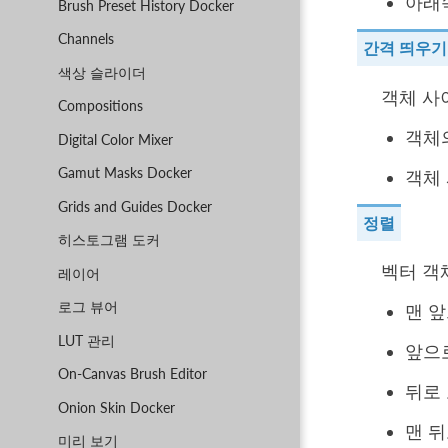
아래
Brush Preset History Docker
Channels
간격 띄우기
색상 슬라이더
객체 사
Compositions
객체
Digital Color Mixer
Gamut Masks Docker
객체
Grids and Guides Docker
정렬
히스토그램 도커
벡터 객
레이어
로그 뷰어
맨 
LUT 관리
앞으
On-Canvas Brush Editor
뒤로
Onion Skin Docker
맨 
미리 보기