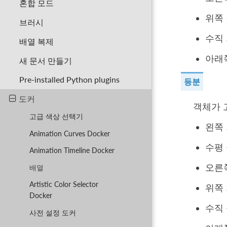
혼합 모드
위쪽
브러시
수직
배열 복제
아래
새 문서 만들기
Pre-installed Python plugins
등분
도커
객체가 
고급 색상 선택기
왼쪽
Animation Curves Docker
수평
Animation Timeline Docker
오른
배열
Artistic Color Selector
위쪽
Docker
수직
사전 설정 도커