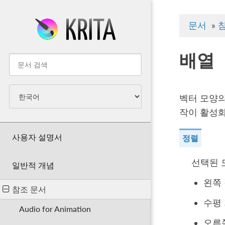
문서
»
배열
벡터 모양의
작이 활성
사용자 설명서
정렬
선택된 
일반적 개념
왼쪽
참조 문서
수평
Audio for Animation
오른