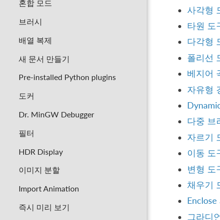
혼합 모드
사각형 
브러시
타원 도
배열 복제
다각형 
폴리선 
새 문서 만들기
베지어 
Pre-installed Python plugins
자유형 
도커
Dynamic
Dr. MinGW Debugger
다중 브
필터
자르기 
HDR Display
이동 도
변형 도
이미지 분할
채우기 
Import Animation
Enclose 
즉시 미리 보기
그라디언