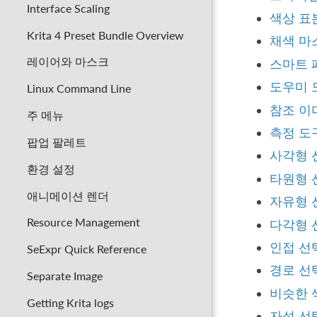
Interface Scaling
색상 표
Krita 4 Preset Bundle Overview
채색 마
레이어와 마스크
스마트 
도우미 
Linux Command Line
참조 이
주 메뉴
측정 도
팝업 팔레트
사각형 
환경 설정
타원형 
애니메이션 렌더
자유형 
Resource Management
다각형 
인접 선
SeExpr Quick Reference
경로 선
Separate Image
비슷한 
Getting Krita logs
자석 선