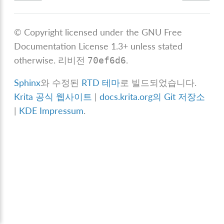
© Copyright licensed under the GNU Free
Documentation License 1.3+ unless stated
otherwise.
리비전
.
70ef6d6
Sphinx
와 수정된
RTD 테마
로 빌드되었습니다.
Krita 공식 웹사이트
|
docs.krita.org의 Git 저장소
|
KDE Impressum
.