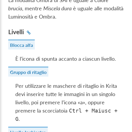
La modalità Ombra di SAI è uguale a
Colore
brucia
, mentre
Miscela dura
è uguale alle modalità
Luminosità e Ombra.
Livelli
Blocca alfa
È l’icona di spunta accanto a ciascun livello.
Gruppo di ritaglio
Per utilizzare le maschere di ritaglio in Krita
devi inserire tutte le immagini in un singolo
livello, poi premere l’icona «a», oppure
premere la scorciatoia
Ctrl
+
Maiusc
+
.
G