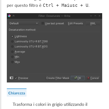
per questo filtro è
.
Ctrl
+
Maiusc
+
U
Chiarezza
Trasforma i colori in grigio utilizzando il