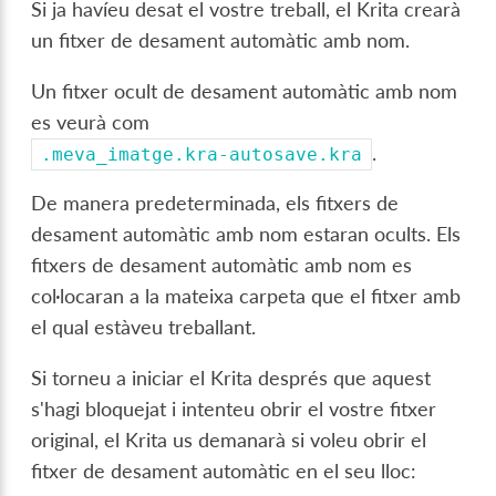
Si ja havíeu desat el vostre treball, el Krita crearà
un fitxer de desament automàtic amb nom.
Un fitxer ocult de desament automàtic amb nom
es veurà com
.
.meva_imatge.kra-autosave.kra
De manera predeterminada, els fitxers de
desament automàtic amb nom estaran ocults. Els
fitxers de desament automàtic amb nom es
col·locaran a la mateixa carpeta que el fitxer amb
el qual estàveu treballant.
Si torneu a iniciar el Krita després que aquest
s'hagi bloquejat i intenteu obrir el vostre fitxer
original, el Krita us demanarà si voleu obrir el
fitxer de desament automàtic en el seu lloc: