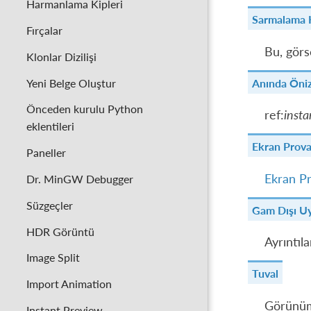
Harmanlama Kipleri
Sarmalama 
Fırçalar
Bu, görs
Klonlar Dizilişi
Yeni Belge Oluştur
Anında Öniz
Önceden kurulu Python
ref:
inst
eklentileri
Ekran Prova
Paneller
Ekran Pr
Dr. MinGW Debugger
Süzgeçler
Gam Dışı Uy
HDR Görüntü
Ayrıntıla
Image Split
Tuval
Import Animation
Görünüm 
Instant Preview