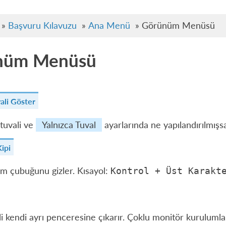
»
Başvuru Kılavuzu
»
Ana Menü
»
Görünüm Menüsü
nüm Menüsü
ali Göster
 tuvali ve
Yalnızca Tuval
ayarlarında ne yapılandırılmışsa
ipi
em çubuğunu gizler. Kısayol:
Kontrol
+
Üst
Karakt
li kendi ayrı penceresine çıkarır. Çoklu monitör kurulumları