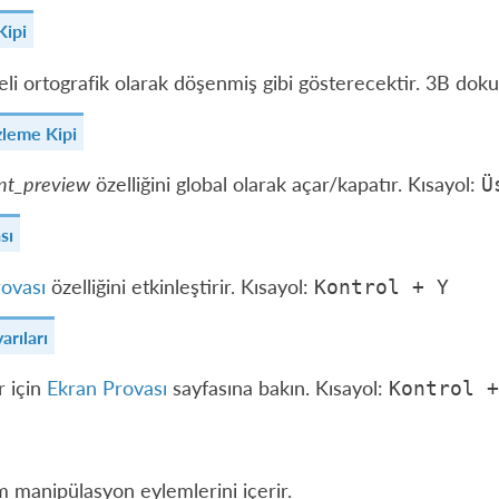
Kipi
eli ortografik olarak döşenmiş gibi gösterecektir. 3B dokul
leme Kipi
ant_preview
özelliğini global olarak açar/kapatır. Kısayol:
Ü
sı
ovası
özelliğini etkinleştirir. Kısayol:
Kontrol
+
Y
arıları
r için
Ekran Provası
sayfasına bakın. Kısayol:
Kontrol
+
manipülasyon eylemlerini içerir.