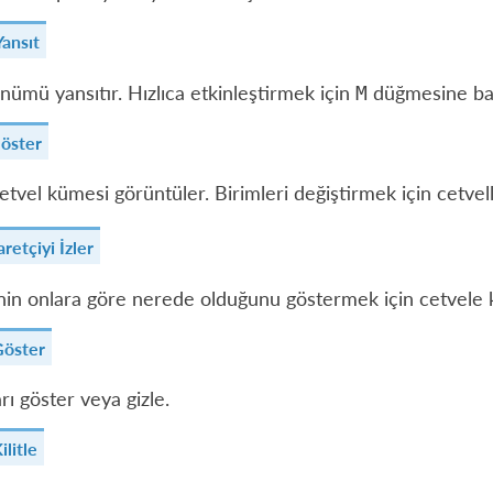
ansıt
nümü yansıtır. Hızlıca etkinleştirmek için
düğmesine bası
M
Göster
cetvel kümesi görüntüler. Birimleri değiştirmek için cetve
retçiyi İzler
nin onlara göre nerede olduğunu göstermek için cetvele k
Göster
rı göster veya gizle.
ilitle