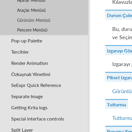
Ayarlar Menüsü
Kılavuzl
Araçlar Menüsü
Durum Çub
Görünüm Menüsü
Bu, duru
Pencere Menüsü
ve Seçim
Pop-up Palette
Izgarayı Gö
Tercihler
Render Animation
Izgarayı 
Özkaynak Yönetimi
Piksel Izgar
SeExpr Quick Reference
Görüntü 
Separate Image
Tutturma
Getting Krita logs
Tutturm
Special interface controls
Split Layer
Boyama Yard