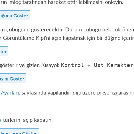
arın imleç tarafından hareket ettirilebilmesini önleyin.
uğunu Göster
m çubuğunu gösterecektir. Durum çubuğu pek çok önemli 
 Görüntüleme Kipi’ni açıp kapatmak için bir düğme içerir
ster
gösterir ve gizler. Kısayol:
Kontrol
+
Üst
Karakter
asını Göster
Ayarları
. sayfasında yapılandırıldığı üzere piksel ızgarasını
a
türlerini açıp kapatın.
ımcılarını Göster