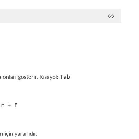
 onları gösterir. Kısayol:
Tab
er
+
F
 için yararlıdır.