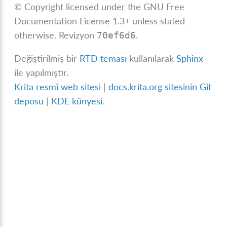
© Copyright licensed under the GNU Free
Documentation License 1.3+ unless stated
otherwise.
Revizyon
.
70ef6d6
Değiştirilmiş bir
RTD teması
kullanılarak
Sphinx
ile yapılmıştır.
Krita resmî web sitesi
|
docs.krita.org sitesinin Git
deposu
|
KDE künyesi
.