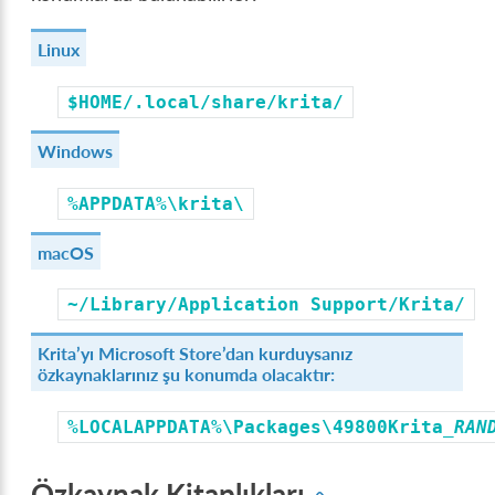
Linux
$HOME/.local/share/krita/
Windows
%APPDATA%\krita\
macOS
~/Library/Application
Support/Krita/
Krita’yı Microsoft Store’dan kurduysanız
özkaynaklarınız şu konumda olacaktır:
%LOCALAPPDATA%\Packages\49800Krita_
RAN
Özkaynak Kitaplıkları