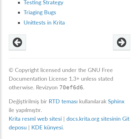
Testing Strategy
Triaging Bugs
Unittests in Krita
© Copyright licensed under the GNU Free
Documentation License 1.3+ unless stated
otherwise.
Revizyon
.
70ef6d6
Değiştirilmiş bir
RTD teması
kullanılarak
Sphinx
ile yapılmıştır.
Krita resmî web sitesi
|
docs.krita.org sitesinin Git
deposu
|
KDE künyesi
.