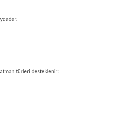
aydeder.
katman türleri desteklenir: