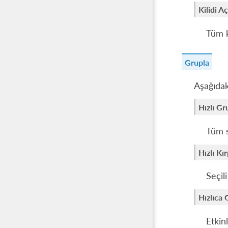
Kilidi A
Tüm k
Grupla
Aşağıdak
Hızlı Gr
Tüm s
Hızlı K
Seçil
Hızlıca
Etkin