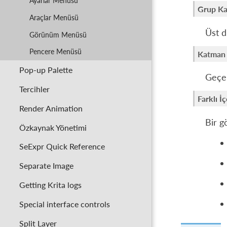
Ayarlar Menüsü
Grup Ka
Araçlar Menüsü
Üst d
Görünüm Menüsü
Pencere Menüsü
Katman 
Pop-up Palette
Geçer
Tercihler
Farklı İ
Render Animation
Bir g
Özkaynak Yönetimi
SeExpr Quick Reference
Separate Image
Getting Krita logs
Special interface controls
Split Layer