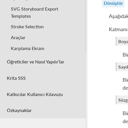
Dönüştür
SVG Storyboard Export
Templates
Aşağıdak
Stroke Selection
Katmanı
Araçlar
Boya
Karşılama Ekranı
Bi
Öğreticiler ve Nasıl Yapılır’lar
Sayd
Krita SSS
Bi
de
Katkıcılar Kullanıcı Kılavuzu
Süzg
Özkaynaklar
Bi
de