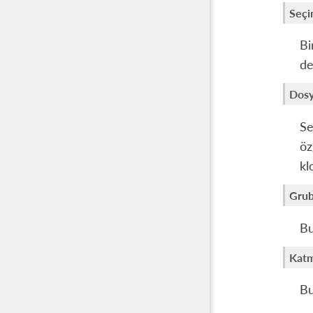
Seçi
Bi
de
Dos
Se
öz
kl
Grub
Bu
Katm
Bu