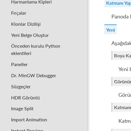
Harmanlama Kipleri
Katmanı Yap
Fırçalar
Panoda k
Klonlar Dizilişi
Yeni
Yeni Belge Oluştur
Aşağıdak
Önceden kurulu Python
eklentileri
Boya Ka
Paneller
Yeni 
Dr. MinGW Debugger
Görünür
Süzgeçler
Görün
HDR Görüntü
Katmanı
Image Split
Import Animation
Katma
Instant Preview