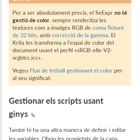
Per a ser absolutament precís, el SeExpr
no té
gestió de color
. sempre renderitza les
textures com a imatges RGB de
coma flotant
de 32 bits
, amb
correcció de la gamma
. El
Krita les transforma a l'espai de color del
document usant el perfil «sRGB-elle-V2-
srgbtrc.icc».
Vegeu
Flux de treball gestionant el color
per
al seu significat.
Gestionar els scripts usant
ginys
També hi ha una altra manera de definir i editar
les variables. Obriu les propietats de la capa