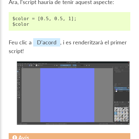
Ara, l'script hauria de tenir aquest aspecte:
$color = [0.5, 0.5, 1];

Feu clic a
D'acord
, i es renderitzarà el primer
script!
Avís