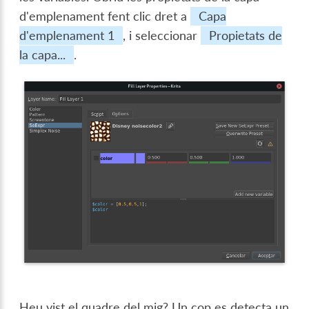
d'emplenament fent clic dret a
Capa
d'emplenament 1
, i seleccionar
Propietats de
la capa...
.
Heu vist el quadre del mig? Un cop es detecta un