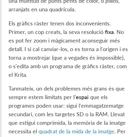
una multitud de punts petits de color, o
píxels
,
arranjats en una quadrícula.
Els gràfics ràster tenen dos inconvenients.
Primer, un cop creats, la seva resolució
fixa
. No
es pot fer zoom i màgicament aconseguir més
detall. I si cal canviar-los, o es torna a l'origen i es
torna a mostrejar (que a vegades és impossible),
o s'edita amb un programa de gràfics ràster, com
el Krita.
Tanmateix, un dels problemes més grans és que
sempre estem limitats per l'
espai
que els
programes poden usar: sigui l'emmagatzematge
secundari, com les targetes SD o la RAM. Llevat
que estigui comprimida, la memòria de la imatge
necessita el
quadrat de la mida de la imatge
. Per