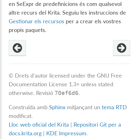
en SeExpr de predefinicions és com qualsevol
altre recurs del Krita. Seguiu les instruccions de
Gestionar els recursos
per a crear els vostres
propis paquets.
© Drets d'autor licensed under the GNU Free
Documentation License 1.3+ unless stated
otherwise.
Revisió
.
70ef6d6
Construïda amb
Sphinx
mitjançant un
tema RTD
modificat.
Lloc web oficial del Krita
|
Repositori Git per a
docs.krita.org
|
KDE Impressum
.