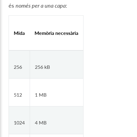
és
només per a una capa
:
Mida
Memòria necessària
256
256 kB
512
1 MB
1024
4 MB