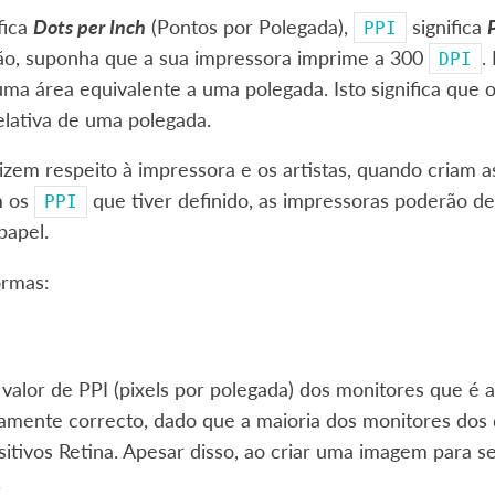
fica
Dots per Inch
(Pontos por Polegada),
significa
P
PPI
ão, suponha que a sua impressora imprime a 300
.
DPI
ma área equivalente a uma polegada. Isto significa que
elativa de uma polegada.
zem respeito à impressora e os artistas, quando criam a
m os
que tiver definido, as impressoras poderão d
PPI
papel.
rmas:
 valor de PPI (pixels por polegada) dos monitores que é
amente correcto, dado que a maioria dos monitores dos
sitivos Retina. Apesar disso, ao criar uma imagem para 
.