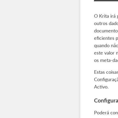
O Krita ir
outros dado
documento n
eficientes 
quando não
este valor 
os meta-da
Estas cois
Configuraçã
Activo
.
Configura
Poderá con