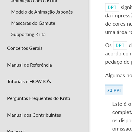
Animação com o Krita
signi
DPI
Modelo de Animação Japonês
da impress
Máscaras do Gamute
de cores nu
uma área r
Supporting Krita
Os
di
DPI
Conceitos Gerais
acordo co
pedaço de 
Manual de Referência
Algumas no
Tutoriais e HOWTO’s
72 PPI
Perguntas Frequentes do Krita
Este é o
complet
Manual dos Contribuintes
os dispo
omissão
Recursos