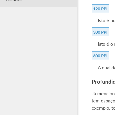
120 PPI
Isto é n
300 PPI
Isto é o
600 PPI
A quali
Profundid
Já mencion
tem espaço
exemplo, t