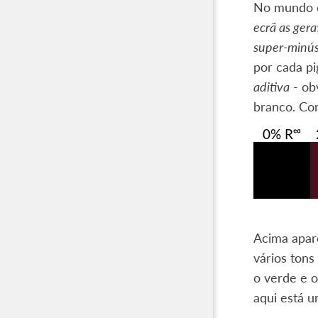
No mundo d
ecrã as gera
super-minús
por cada pi
aditiva
- obv
branco. Co
Acima apar
vários ton
o verde e o
aqui está 