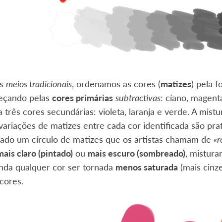
os
meios tradicionais
, ordenamos as cores (
matizes
) pela 
eçando pelas
cores primárias
subtractivas
: cíano, magent
a três cores secundárias: violeta, laranja e verde. A mistu
 variações de matizes entre cada cor identificada são pra
riado um círculo de matizes que os artistas chamam de
«r
mais claro (pintado)
ou
mais escuro (sombreado)
, mistur
nda qualquer cor ser tornada
menos saturada
(mais cinz
cores.