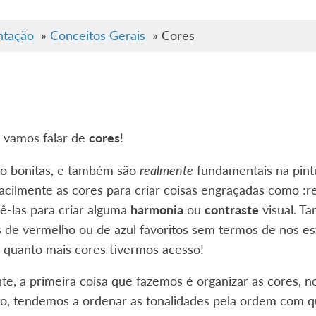
tação
»
Conceitos Gerais
»
Cores
 vamos falar de
cores
!
ão bonitas, e também são
realmente
fundamentais na pintu
acilmente as cores para criar coisas engraçadas como :r
ê-las para criar alguma
harmonia
ou
contraste
visual. T
 de vermelho ou de azul favoritos sem termos de nos esf
 quanto mais cores tivermos acesso!
te, a primeira coisa que fazemos é organizar as cores,
o, tendemos a ordenar as tonalidades pela ordem com q