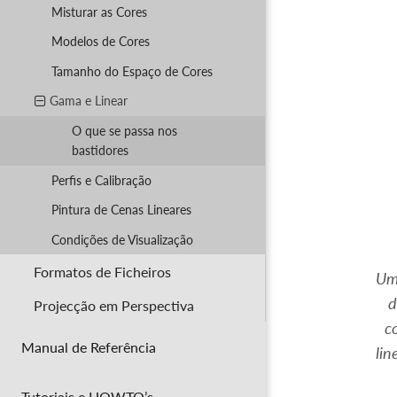
Misturar as Cores
Modelos de Cores
Tamanho do Espaço de Cores
Gama e Linear
O que se passa nos
bastidores
Perfis e Calibração
Pintura de Cenas Lineares
Condições de Visualização
Formatos de Ficheiros
Uma
d
Projecção em Perspectiva
c
Manual de Referência
lin
Tutoriais e HOWTO’s