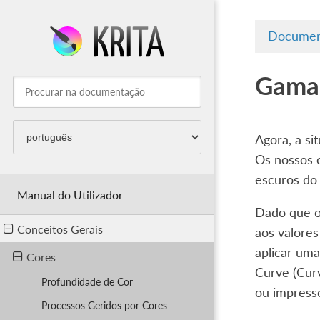
Documen
Gama 
Agora, a si
Os nossos o
escuros do 
Manual do Utilizador
Dado que o
Conceitos Gerais
aos valore
aplicar um
Cores
Curve (Cur
Profundidade de Cor
ou impress
Processos Geridos por Cores