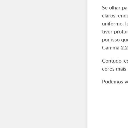
Se olhar pa
claros, enq
uniforme. I
tiver profu
por isso q
Gamma 2.2 
Contudo, e
cores mais
Podemos ve