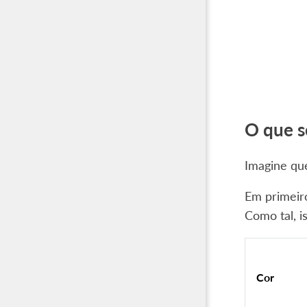
O que s
Imagine qu
Em primeir
Como tal, i
Cor