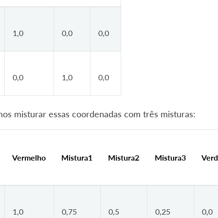
1,0
0,0
0,0
0,0
1,0
0,0
mos misturar essas coordenadas com três misturas:
Vermelho
Mistura1
Mistura2
Mistura3
Ver
1,0
0,75
0,5
0,25
0,0