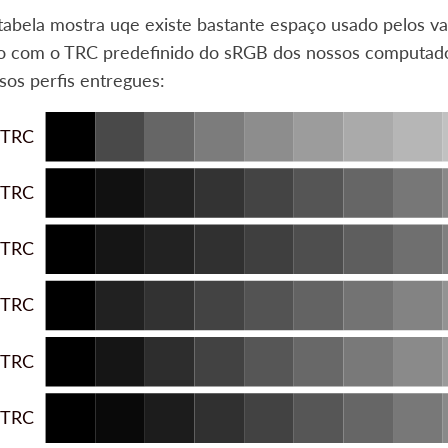
tabela mostra uqe existe bastante espaço usado pelos va
 com o TRC predefinido do sRGB dos nossos computadore
os perfis entregues: