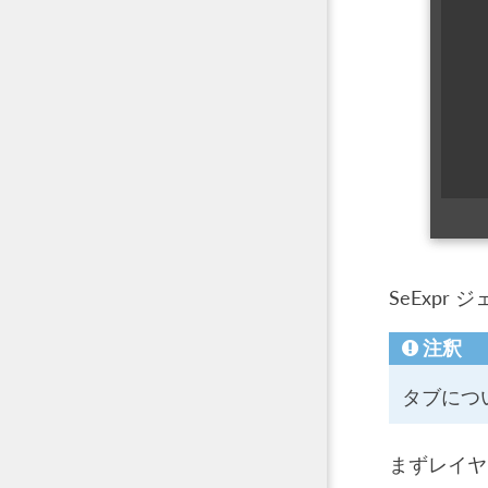
SeExp
注釈
タブにつ
まずレイヤ