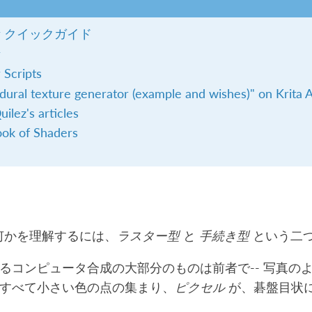
pr クイックガイド
r
 Scripts
dural texture generator (example and wishes)" on Krita A
uilez's articles
ok of Shaders
 が何かを理解するには、
ラスター型
と
手続き型
という二
るコンピュータ合成の大部分のものは前者で-- 写真の
すべて小さい色の点の集まり、
ピクセル
が、碁盤目状