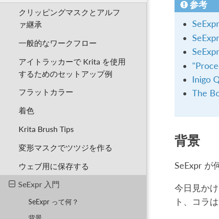
参考
クリッピングマスクとアルフ
SeEx
ァ継承
SeExp
一般的なワークフロー
SeExpr
アイトラッカーで Krita を使用
"Proce
するためのセットアップ例
Inigo Q
フラットカラー
The Bo
着色
Krita Brush Tips
背景
変形マスクでツツジを作る
SeExpr
ウェブ用に保存する
SeExpr 入門
今日見かけ
ト、コラは
SeExpr って何？
背景