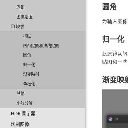
圆角
浮雕
图像增强
为输入图像
映射
拼贴
归一化
凹凸贴图和法线贴图
此滤镜从输
圆角
贴图和一些
归一化
渐变映射
渐变映
色板化
其他
小波分解
HDR 显示器
切割图像