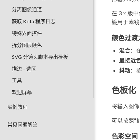
分离图像通道
在 3.x 
获取 Krita 程序日志
镜用于滤镜
特殊界面控件
颜色过渡
拆分图层颜色
混合
：
SVG 分镜头脚本导出模板
最接近
描边 - 选区
抖动
：
工具
色板化
欢迎屏幕
将输入图像
实例教程
可以按照“
常见问题解答
色彩空间