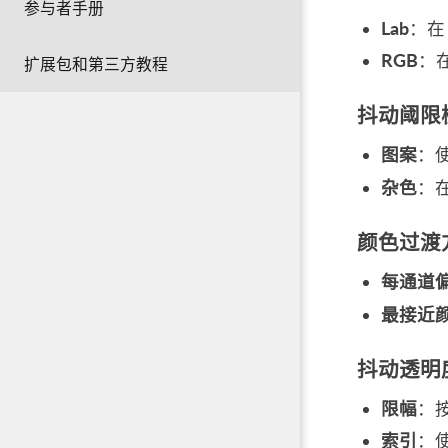
参与者手册
Lab
：在
RGB
：
扩展包和第三方教程
抖动阈限
图案
：
杂色
：
颜色过渡方
每通道
最接近
抖动透明
限幅
：
索引
：