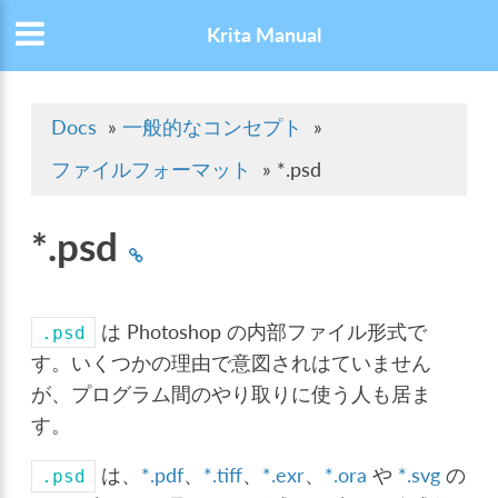
Krita Manual
Docs
»
一般的なコンセプト
»
ファイルフォーマット
»
*.psd
*.psd
は Photoshop の内部ファイル形式で
.psd
す。いくつかの理由で意図されはていません
が、プログラム間のやり取りに使う人も居ま
す。
は、
*.pdf
、
*.tiff
、
*.exr
、
*.ora
や
*.svg
の
.psd