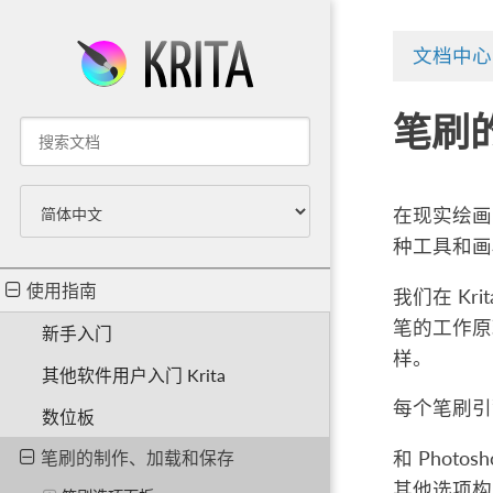
文档中心
笔刷
在现实绘画
种工具和画
使用指南
我们在 K
笔的工作原
新手入门
样。
其他软件用户入门 Krita
每个笔刷引
数位板
和 Pho
笔刷的制作、加载和保存
其他选项构