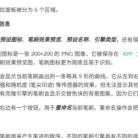
拉面板被分为 6 个区域。
规信息
预设图标
、
笔刷效果预览
、
预设名称
、
引擎类型
，还有
的笔刷图标是一张 200×200 的 PNG 图像，它被保存在
KPP
刷效果预览图，笔刷图标更为简练且易于识别。
会显示当前笔刷画出的一条略具 S 形的曲线。它从左到
强和随机度 (笔尖印迹) 等传感器的效果，但无法显示
有克隆引擎的笔刷会显示交替色块的背景图案，因为它
右边有一个按钮，用于
重命名
当前笔刷。重命名操作会
笔刷用来产生笔迹的程序。不同的笔刷引擎具有不同的