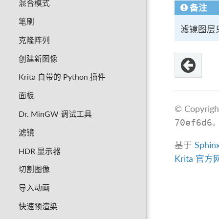
混合模式
备注
笔刷
滤镜图层只
克隆阵列
创建新图像
Krita 自带的 Python 插件
面板
© Copyrigh
Dr. MinGW 调试工具
70ef6d6
滤镜
基于
Sphin
HDR 显示器
Krita 官
切割图像
导入动画
快速预渲染