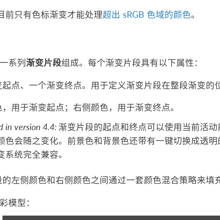
a 中目前只有色标渐变才能处理
超出 sRGB 色域的颜色
。
一系列
渐变片段
组成。每个渐变片段具有以下属性：
变起点、一个渐变终点。用于定义渐变片段在整段渐变的
色，用于渐变起点；右侧颜色，用于渐变终点。
 in version 4.4:
渐变片段的起点和终点可以使用当前活动
颜色会随之变化。前景色和背景色还带有一键切换成透明的
变系统完全兼容。
段的左侧颜色和右侧颜色之间通过一套颜色混合策略来填
彩模型：