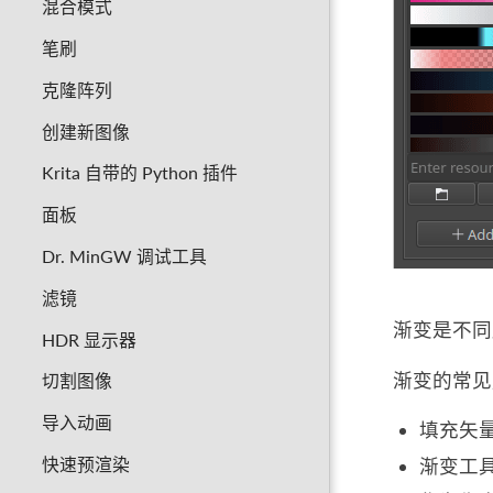
混合模式
笔刷
克隆阵列
创建新图像
Krita 自带的 Python 插件
面板
Dr. MinGW 调试工具
滤镜
渐变是不同
HDR 显示器
渐变的常见
切割图像
导入动画
填充矢
快速预渲染
渐变工