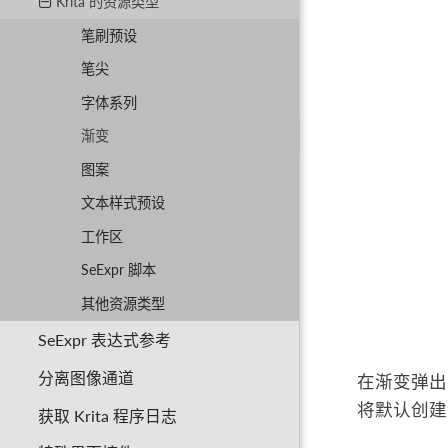
Krita 的资源类型
笔刷预设
笔尖
字体系列
渐变
图案
文本样式预设
工作区
SeExpr 脚本
其他资源类型
SeExpr 表达式参考
分离图像通道
在渐变弹出
将默认创建
获取 Krita 程序日志