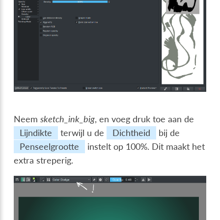
Neem
sketch_ink_big
, en voeg druk toe aan de
Lijndikte
terwijl u de
Dichtheid
bij de
Penseelgrootte
instelt op 100%. Dit maakt het
extra streperig.