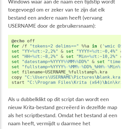
Windows waar aan de naam een tijdstip wordt
toegevoegd om er zeker van te zijn dat elk
bestand een andere naam heeft (vervang
USERNAME door de gebruikersnaam):
@echo
off
for
/
f
"tokens=2 delims=="
%%
a
in
(
'wmic OS G
set
"YY=
%d
t:~2,2%"
&
set
"YYYY=
%d
t:~0,4%"
&
s
set
"HH=
%d
t:~8,2%"
&
set
"Min=
%d
t:~10,2%"
&
s
set
"datestamp=%YYYY
%%
MM
%%
DD%"
&
set
"timesta
set
"fullstamp=%YYYY
%-%
MM
%-%
DD%_%HH
%-%
Min
%-%
S
set
filename
=
USERNAME_
%
fullstamp
%.
kra
copy
"C:\Users\USERNAME\Pictures
\b
lank.kra"
"
start
"C:\Program Files\Krita (x64)
\b
in\krita
Als u dubbelklikt op dit script dan wordt een
nieuw Krita-bestand gecreëerd in dezelfde map
als het scriptbestand. Omdat het bestand al een
naam heeft, vermijdt u daarmee het