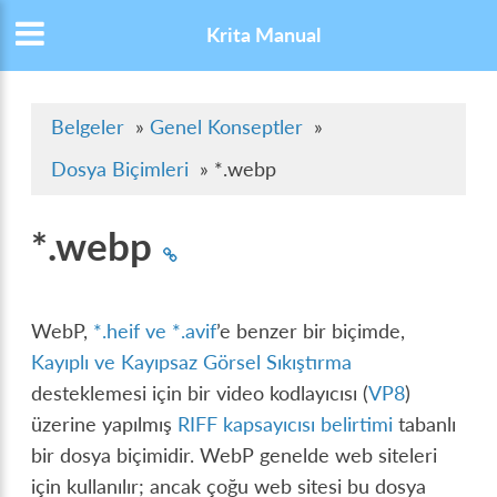
Krita Manual
Belgeler
»
Genel Konseptler
»
Dosya Biçimleri
»
*.webp
*.webp
WebP,
*.heif ve *.avif
’e benzer bir biçimde,
Kayıplı ve Kayıpsaz Görsel Sıkıştırma
desteklemesi için bir video kodlayıcısı (
VP8
)
üzerine yapılmış
RIFF kapsayıcısı belirtimi
tabanlı
bir dosya biçimidir. WebP genelde web siteleri
için kullanılır; ancak çoğu web sitesi bu dosya