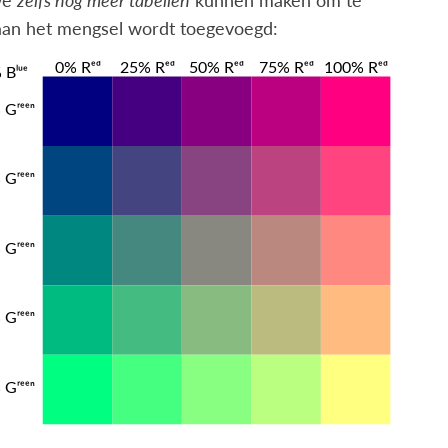
 we
zelfs nog meer tabellen
kunnen maken om te
 aan het mengsel wordt toegevoegd: