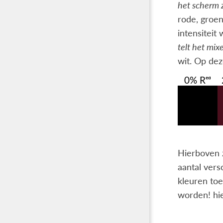
het scherm 
rode, groen
intensiteit
telt het mixe
wit. Op dez
Hierboven z
aantal ver
kleuren to
worden! hie