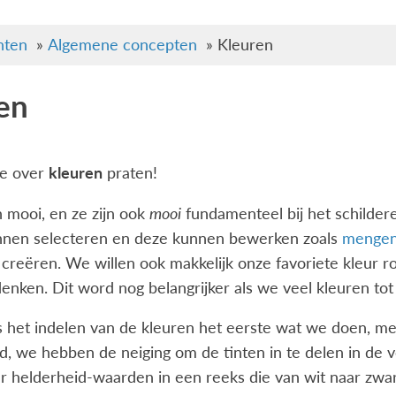
ten
»
Algemene concepten
»
Kleuren
en
we over
kleuren
praten!
n mooi, en ze zijn ook
mooi
fundamenteel bij het schildere
nnen selecteren en deze kunnen bewerken zoals
menge
 creëren. We willen ook makkelijk onze favoriete kleur 
nken. Dit word nog belangrijker als we veel kleuren to
is het indelen van de kleuren het eerste wat we doen, m
d, we hebben de neiging om de tinten in te delen in de
 helderheid-waarden in een reeks die van wit naar zwart