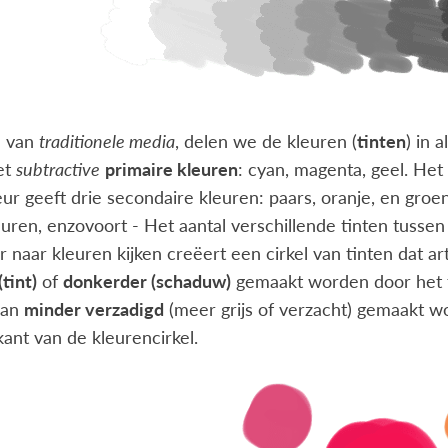
l van
traditionele media
, delen we de kleuren (
tinten
) in 
et
subtractive
primaire kleuren
: cyan, magenta, geel. He
eur geeft drie secondaire kleuren: paars, oranje, en gr
leuren, enzovoort - Het aantal verschillende tinten tusse
 naar kleuren kijken creëert een cirkel van tinten dat a
(tint)
of
donkerder (schaduw)
gemaakt worden door het t
kan
minder verzadigd
(meer grijs of verzacht) gemaakt w
ant van de kleurencirkel.