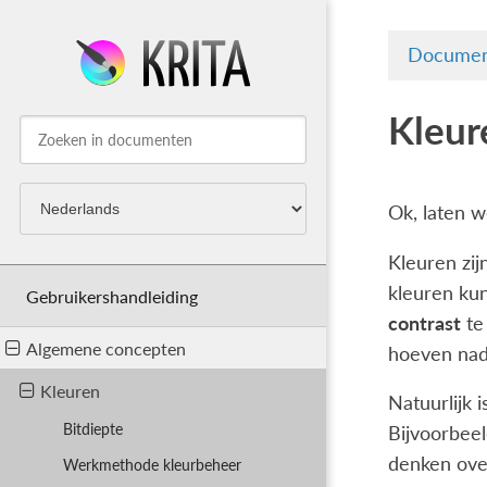
Documen
Kleur
Ok, laten 
Kleuren zij
kleuren ku
Gebruikershandleiding
contrast
te
Algemene concepten
hoeven nade
Kleuren
Natuurlijk 
Bitdiepte
Bijvoorbeel
denken over
Werkmethode kleurbeheer