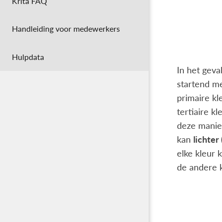
Krita FAQ
Handleiding voor medewerkers
Hulpdata
In het geva
startend m
primaire kl
tertiaire k
deze manier
kan
lichter 
elke kleur 
de andere k