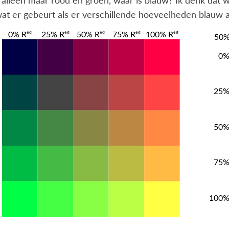
 alleen maar rood en groen, waar is blauw? Ik denk dat
wat er gebeurt als er verschillende hoeveelheden blauw