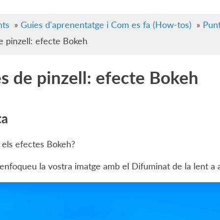
ts
»
Guies d'aprenentatge i Com es fa (How-tos)
»
Punt
 pinzell: efecte Bokeh
s de pinzell: efecte Bokeh
ta
 els efectes Bokeh?
enfoqueu la vostra imatge amb el Difuminat de la lent a