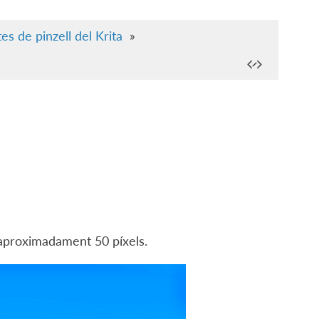
es de pinzell del Krita
»
 aproximadament 50 píxels.