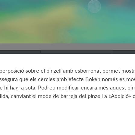
erposició sobre el pinzell amb esborronat permet mostrej
ssegura que els cercles amb efecte Bokeh només es mostr
ue hi hagi a sota. Podreu modificar encara més aquest pinz
Mida, canviant el mode de barreja del pinzell a «Addició» o