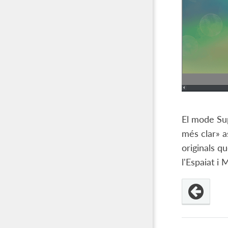
El mode Sup
més clar» a
originals q
l'Espaiat i 