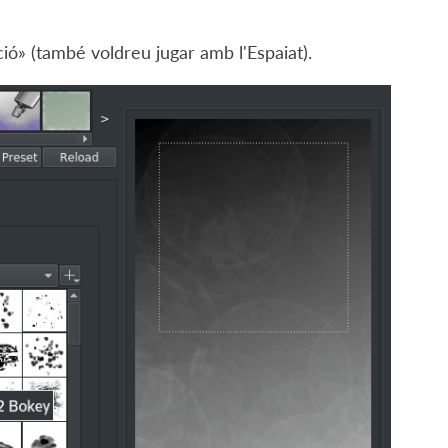
ió» (també voldreu jugar amb l'Espaiat).