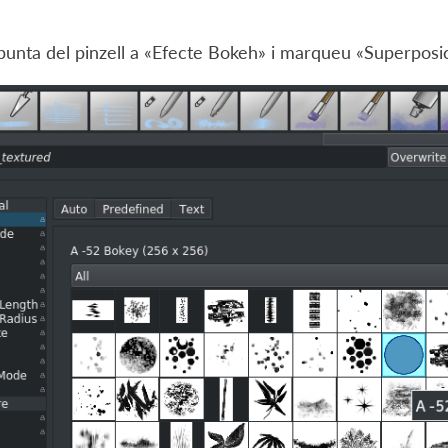
punta del pinzell a «Efecte Bokeh» i marqueu «Superposic