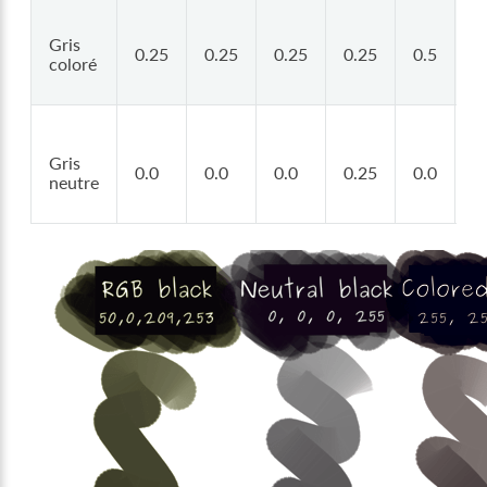
Gris
0.25
0.25
0.25
0.25
0.5
0
coloré
Gris
0.0
0.0
0.0
0.25
0.0
0
neutre