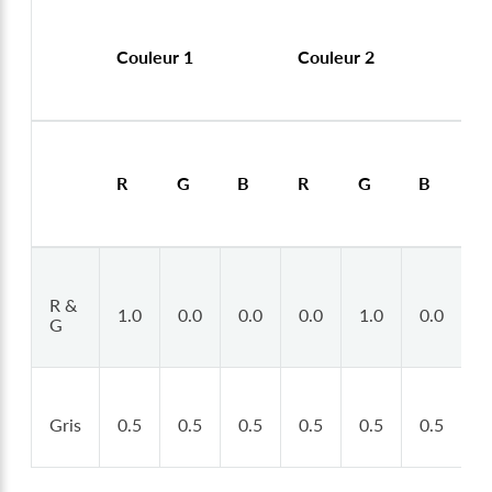
Couleur 1
Couleur 2
N
R
G
B
R
G
B
R
R &
1.0
0.0
0.0
0.0
1.0
0.0
0
G
Gris
0.5
0.5
0.5
0.5
0.5
0.5
0