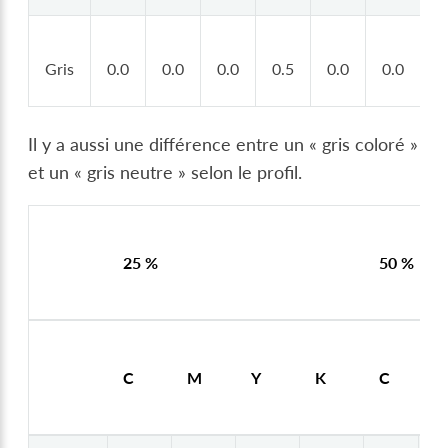
Gris
0.0
0.0
0.0
0.5
0.0
0.0
0
Il y a aussi une différence entre un « gris coloré »
et un « gris neutre » selon le profil.
25 %
50 %
C
M
Y
K
C