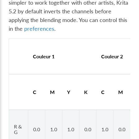
simpler to work together with other artists, Krita
5.2 by default inverts the channels before
applying the blending mode. You can control this
in the
preferences
.
Couleur 1
Couleur 2
C
M
Y
K
C
M
Y
R &
0.0
1.0
1.0
0.0
1.0
0.0
1
G