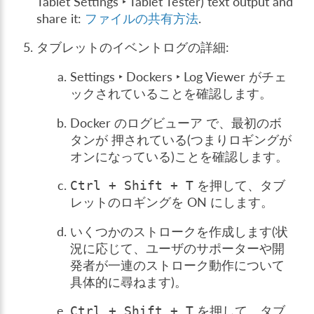
Tablet Settings ‣ Tablet Tester
) text output and
share it:
ファイルの共有方法
.
タブレットのイベントログの詳細:
Settings ‣ Dockers ‣ Log Viewer
がチェ
ックされていることを確認します。
Docker のログビューア で、最初のボ
タンが 押されている(つまりロギングが
オンになっている)ことを確認します。
を押して、タブ
Ctrl
+
Shift
+
T
レットのロギングを ON にします。
いくつかのストロークを作成します(状
況に応じて、ユーザのサポーターや開
発者が一連のストローク動作について
具体的に尋ねます)。
を押して、タブ
Ctrl
+
Shift
+
T