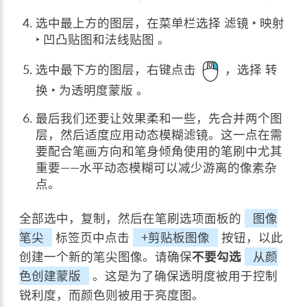
选中最上方的图层，在菜单栏选择
滤镜 ‣ 映射
‣ 凹凸贴图和法线贴图
。
选中最下方的图层，右键点击
，选择
转
换 ‣ 为透明度蒙版
。
最后我们还要让效果柔和一些，先合并两个图
层，然后适度应用动态模糊滤镜。这一点在需
要配合笔画方向和笔身倾角使用的笔刷中尤其
重要——水平动态模糊可以减少游离的像素杂
点。
全部选中，复制，然后在笔刷选项面板的
图像
笔尖
标签页中点击
+剪贴板图像
按钮，以此
创建一个新的笔尖图像。请确保
不要勾选
从颜
色创建蒙版
。这是为了确保透明度被用于控制
锐利度，而颜色则被用于亮度图。