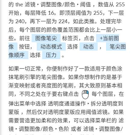
的 the
滤镜 ‣ 调整图像/颜色 ‣ 阈值
，数值从 255
开始，每层降低 16。即顶层阈值为 255，下一层
为 240，再下一层为 224，如此类推。处理完毕
后，每个图层的颜色覆盖范围都会比上一层小一
些。前往
图像笔尖
标签页，点击
+当前图
像
按钮，
动态模式
选择
动态
，
笔尖图
像顺序
选择
压力
。
如果一切正常，你便制作好了一款适用于颜色涂
抹笔刷引擎的笔尖图像。如果你想制作的是基于
渐变映射或者亮度图的笔刷，其大致原则基本相
同，不同之处在于要右键点击
每个图层，在
弹出菜单中选择
透明度通道操作 ‣ 拆分透明度到
蒙版
，然后仅对透明度蒙版应用阈值滤镜。如果
需要营造更加柔和的效果，可以选择菜单栏的
滤
镜 ‣ 调整图像/颜色 ‣ 色阶
或者
滤镜 ‣ 调整图像/