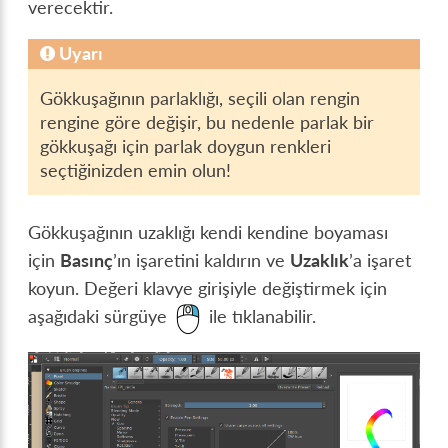
verecektir.
Uyarı
Gökkuşağının parlaklığı, seçili olan rengin
rengine göre değişir, bu nedenle parlak bir
gökkuşağı için parlak doygun renkleri
seçtiğinizden emin olun!
Gökkuşağının uzaklığı kendi kendine boyaması
için
Basınç
’ın işaretini kaldırın ve
Uzaklık
’a işaret
koyun. Değeri klavye girişiyle değiştirmek için
aşağıdaki sürgüye
ile tıklanabilir.