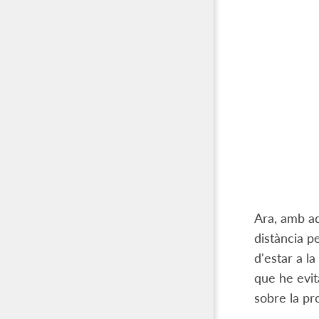
Ara, amb aq
distància p
d'estar a l
que he evit
sobre la pr