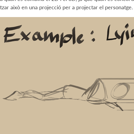
itzar això en una projecció per a projectar el personatge.