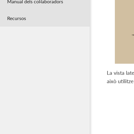
Manual dels col·laboradors
Recursos
La vista la
això utilitz