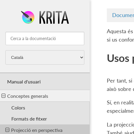
Documen
Aquesta és
si us confo
Usos 
Per tant, s
Manual d'usuari
això sobre 
Conceptes generals
Sí, en real
Colors
especialme
Formats de fitxer
La projecci
Projecció en perspectiva
També ajuda