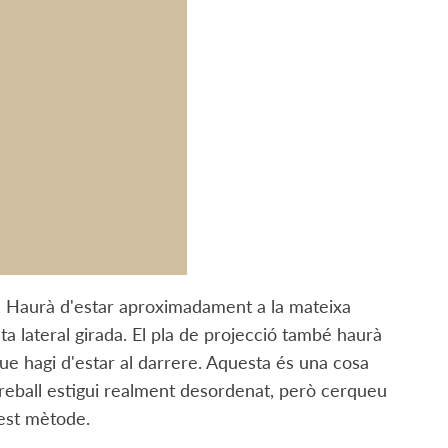
l. Haurà d'estar aproximadament a la mateixa
sta lateral girada. El pla de projecció també haurà
que hagi d'estar al darrere. Aquesta és una cosa
treball estigui realment desordenat, però cerqueu
uest mètode.