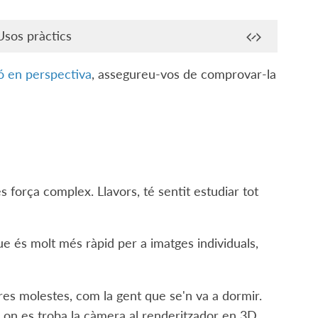
Usos pràctics
ió en perspectiva
, assegureu-vos de comprovar-la
s força complex. Llavors, té sentit estudiar tot
que és molt més ràpid per a imatges individuals,
res molestes, com la gent que se'n va a dormir.
 on es troba la càmera al renderitzador en 3D,