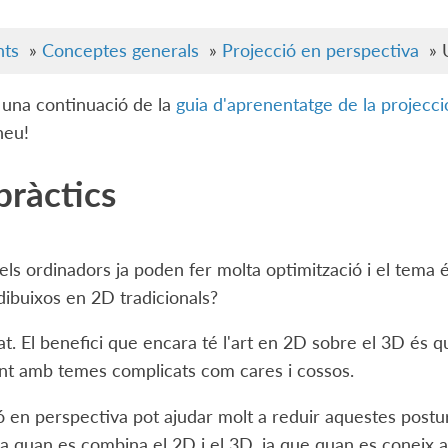
ts
»
Conceptes generals
»
Projecció en perspectiva
»
 una continuació de la
guia d'aprenentatge de la projecc
neu!
pràctics
i els ordinadors ja poden fer molta optimització i el tema é
dibuixos en 2D tradicionals?
itat. El benefici que encara té l'art en 2D sobre el 3D és 
nt amb temes complicats com cares i cossos.
ó en perspectiva pot ajudar molt a reduir aquestes postu
 quan es combina el 2D i el 3D, ja que quan es coneix a