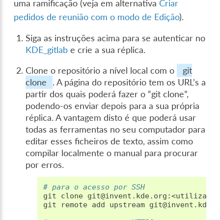
uma ramificação (veja em alternativa
Criar
pedidos de reunião com o modo de Edição
).
Siga as instruções acima para se autenticar no
KDE_gitlab
e crie a sua réplica.
Clone o repositório a nível local com o
git
clone
. A página do repositório tem os URL’s a
partir dos quais poderá fazer o “git clone”,
podendo-os enviar depois para a sua própria
réplica. A vantagem disto é que poderá usar
todas as ferramentas no seu computador para
editar esses ficheiros de texto, assim como
compilar localmente o manual para procurar
por erros.
# para o acesso por SSH
git
clone
git@invent.kde.org:<utilizador
git
remote
add
upstream
git@invent.kde.o