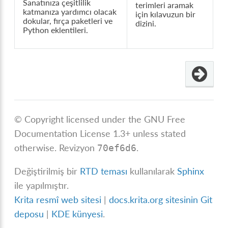
Sanatınıza çeşitlilik
terimleri aramak
katmanıza yardımcı olacak
için kılavuzun bir
dokular, fırça paketleri ve
dizini.
Python eklentileri.
© Copyright licensed under the GNU Free
Documentation License 1.3+ unless stated
otherwise.
Revizyon
.
70ef6d6
Değiştirilmiş bir
RTD teması
kullanılarak
Sphinx
ile yapılmıştır.
Krita resmî web sitesi
|
docs.krita.org sitesinin Git
deposu
|
KDE künyesi
.