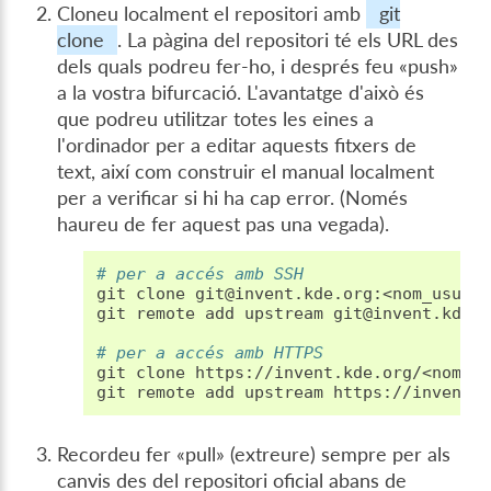
Cloneu localment el repositori amb
git
clone
. La pàgina del repositori té els URL des
dels quals podreu fer-ho, i després feu «push»
a la vostra bifurcació. L'avantatge d'això és
que podreu utilitzar totes les eines a
l'ordinador per a editar aquests fitxers de
text, així com construir el manual localment
per a verificar si hi ha cap error. (Només
haureu de fer aquest pas una vegada).
# per a accés amb SSH
git
clone
git@invent.kde.org:<nom_usuari
git
remote
add
upstream
git@invent.kde.o
# per a accés amb HTTPS
git
clone
https://invent.kde.org/<nom_us
git
remote
add
upstream
Recordeu fer «pull» (extreure) sempre per als
canvis des del repositori oficial abans de