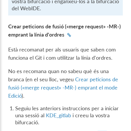
vostra bifurcació i enganxeu-los a la bifurcació
del WebIDE.
Crear peticions de fusió («merge request» -MR-)
emprant la línia d'ordres
Està recomanat per als usuaris que saben com
funciona el Git i com utilitzar la línia d'ordres.
No es recomana quan no sabeu què és una
branca (en el seu lloc, vegeu
Crear peticions de
fusió («merge request» -MR-) emprant el mode
Edició
).
Seguiu les anteriors instruccions per a iniciar
una sessió al
KDE_gitlab
i creeu la vostra
bifurcació.