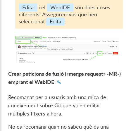
Edita
i el
WebIDE
són dues coses
diferents! Assegureu-vos que heu
seleccionat
Edita
.
Crear peticions de fusió («merge request» -MR-)
emprant el WebIDE
Recomanat per a usuaris amb una mica de
coneixement sobre Git que volen editar
múltiples fitxers alhora.
No es recomana quan no sabeu què és una