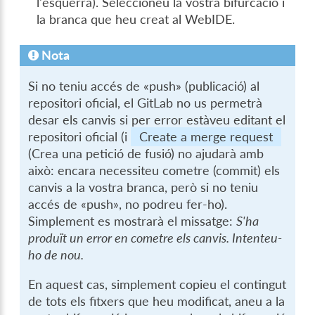
l'esquerra). Seleccioneu la vostra bifurcació i
la branca que heu creat al WebIDE.
Nota
Si no teniu accés de «push» (publicació) al
repositori oficial, el GitLab no us permetrà
desar els canvis si per error estàveu editant el
repositori oficial (i
Create a merge request
(Crea una petició de fusió) no ajudarà amb
això: encara necessiteu cometre (commit) els
canvis a la vostra branca, però si no teniu
accés de «push», no podreu fer-ho).
Simplement es mostrarà el missatge:
S'ha
produït un error en cometre els canvis. Intenteu-
ho de nou.
En aquest cas, simplement copieu el contingut
de tots els fitxers que heu modificat, aneu a la