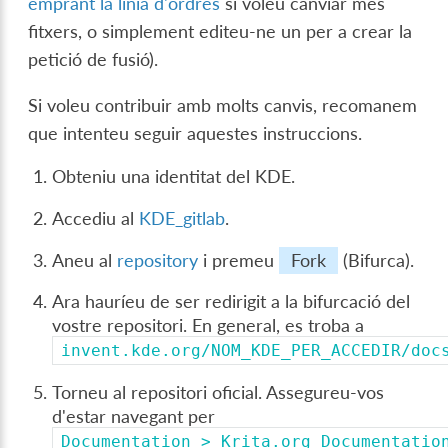
emprant la línia d'ordres
si voleu canviar més
fitxers, o simplement editeu-ne un per a crear la
petició de fusió).
Si voleu contribuir amb molts canvis, recomanem
que intenteu seguir aquestes instruccions.
Obteniu una identitat del KDE.
Accediu al
KDE_gitlab
.
Aneu al
repository
i premeu
Fork
(Bifurca).
Ara hauríeu de ser redirigit a la bifurcació del
vostre repositori. En general, es troba a
invent.kde.org/NOM_KDE_PER_ACCEDIR/doc
Torneu al repositori oficial. Assegureu-vos
d'estar navegant per
Documentation
>
Krita.org
Documentatio