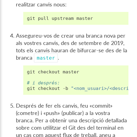
realitzar canvis nous:
git
pull
upstream
Assegureu-vos de crear una branca nova per
als vostres canvis, des de setembre de 2019,
tots els canvis hauran de bifurcar-se des de la
branca
.
master
git
checkout
master

# i després:
git
checkout
-b
"<nom_usuari>/<descripc
Després de fer els canvis, feu «commit»
(cometre) i «push» (publicar) a la vostra
branca. Per a obtenir una descripció detallada
sobre com utilitzar el Git des del terminal en
un cas com aquest flux de treball, aneu a