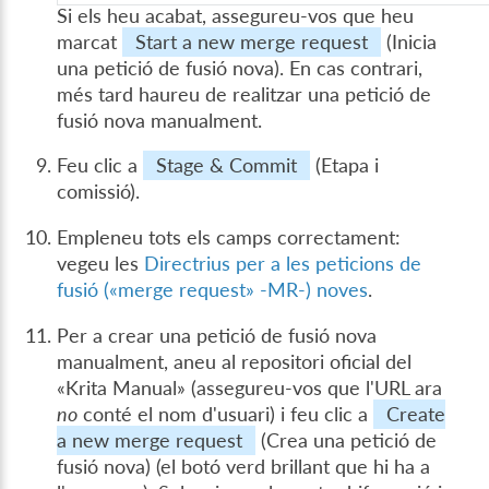
Si els heu acabat, assegureu-vos que heu
marcat
Start a new merge request
(Inicia
una petició de fusió nova). En cas contrari,
més tard haureu de realitzar una petició de
fusió nova manualment.
Feu clic a
Stage & Commit
(Etapa i
comissió).
Empleneu tots els camps correctament:
vegeu les
Directrius per a les peticions de
fusió («merge request» -MR-) noves
.
Per a crear una petició de fusió nova
manualment, aneu al repositori oficial del
«Krita Manual» (assegureu-vos que l'URL ara
no
conté el nom d'usuari) i feu clic a
Create
a new merge request
(Crea una petició de
fusió nova) (el botó verd brillant que hi ha a