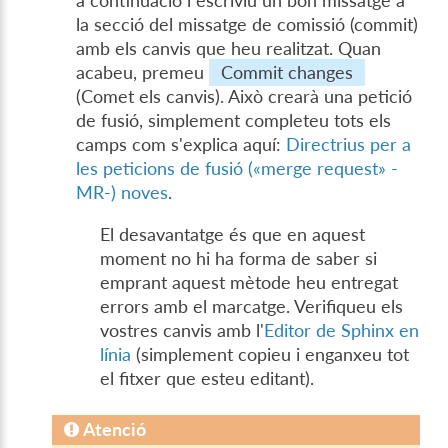
a continuació i escriviu un bon missatge a
la secció del missatge de comissió (commit)
amb els canvis que heu realitzat. Quan
acabeu, premeu
Commit changes
(Comet els canvis). Això crearà una petició
de fusió, simplement completeu tots els
camps com s'explica aquí:
Directrius per a
les peticions de fusió («merge request» -
MR-) noves
.
El desavantatge és que en aquest
moment no hi ha forma de saber si
emprant aquest mètode heu entregat
errors amb el marcatge. Verifiqueu els
vostres canvis amb l'
Editor de Sphinx en
línia
(simplement copieu i enganxeu tot
el fitxer que esteu editant).
Atenció