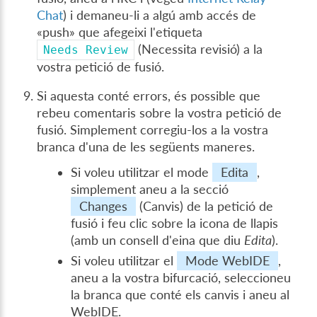
Chat
) i demaneu-li a algú amb accés de
«push» que afegeixi l'etiqueta
(Necessita revisió) a la
Needs
Review
vostra petició de fusió.
Si aquesta conté errors, és possible que
rebeu comentaris sobre la vostra petició de
fusió. Simplement corregiu-los a la vostra
branca d'una de les següents maneres.
Si voleu utilitzar el mode
Edita
,
simplement aneu a la secció
Changes
(Canvis) de la petició de
fusió i feu clic sobre la icona de llapis
(amb un consell d'eina que diu
Edita
).
Si voleu utilitzar el
Mode WebIDE
,
aneu a la vostra bifurcació, seleccioneu
la branca que conté els canvis i aneu al
WebIDE.