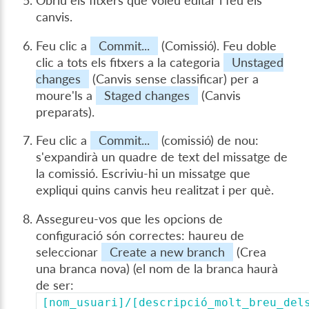
Obriu els fitxers que voleu editar i feu els
canvis.
Feu clic a
Commit...
(Comissió). Feu doble
clic a tots els fitxers a la categoria
Unstaged
changes
(Canvis sense classificar) per a
moure'ls a
Staged changes
(Canvis
preparats).
Feu clic a
Commit...
(comissió) de nou:
s'expandirà un quadre de text del missatge de
la comissió. Escriviu-hi un missatge que
expliqui quins canvis heu realitzat i per què.
Assegureu-vos que les opcions de
configuració són correctes: haureu de
seleccionar
Create a new branch
(Crea
una branca nova) (el nom de la branca haurà
de ser:
[nom_usuari]/[descripció_molt_breu_del