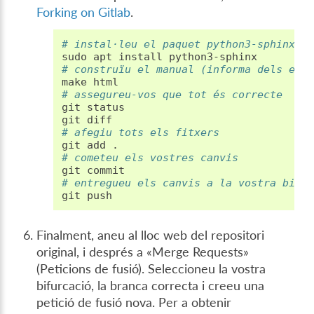
Forking on Gitlab
.
# instal·leu el paquet python3-sphinx p
sudo
apt
install
# construïu el manual (informa dels err
make
# assegureu-vos que tot és correcte
git
status

git
# afegiu tots els fitxers
git
add
# cometeu els vostres canvis
git
# entregueu els canvis a la vostra bifu
git
Finalment, aneu al lloc web del repositori
original, i després a «Merge Requests»
(Peticions de fusió). Seleccioneu la vostra
bifurcació, la branca correcta i creeu una
petició de fusió nova. Per a obtenir