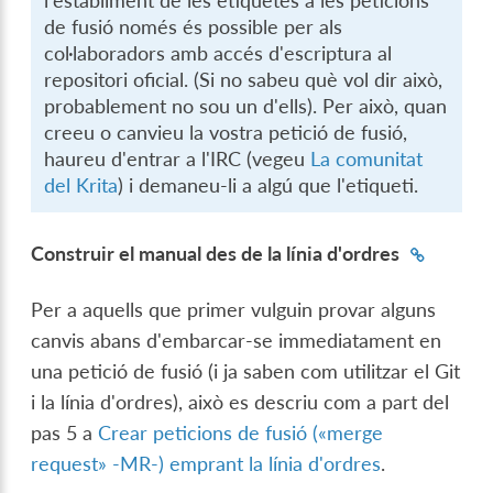
l'establiment de les etiquetes a les peticions
de fusió només és possible per als
col·laboradors amb accés d'escriptura al
repositori oficial. (Si no sabeu què vol dir això,
probablement no sou un d'ells). Per això, quan
creeu o canvieu la vostra petició de fusió,
haureu d'entrar a l'IRC (vegeu
La comunitat
del Krita
) i demaneu-li a algú que l'etiqueti.
Construir el manual des de la línia d'ordres
Per a aquells que primer vulguin provar alguns
canvis abans d'embarcar-se immediatament en
una petició de fusió (i ja saben com utilitzar el Git
i la línia d'ordres), això es descriu com a part del
pas 5 a
Crear peticions de fusió («merge
request» -MR-) emprant la línia d'ordres
.