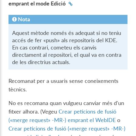
emprant el mode Edició
Nota
Aquest mètode només és adequat si no teniu
accés de fer «push» als repositoris del KDE.
En cas contrari, cometeu els canvis
directament al repositori, el qual va en contra
de les directrius actuals.
Recomanat per a usuaris sense coneixements
tècnics.
No es recomana quan vulgueu canviar més d'un
fitxer alhora. (Vegeu
Crear peticions de fusió
(«merge request» -MR-) emprant el WebIDE
o
Crear peticions de fusió («merge request» -MR-)