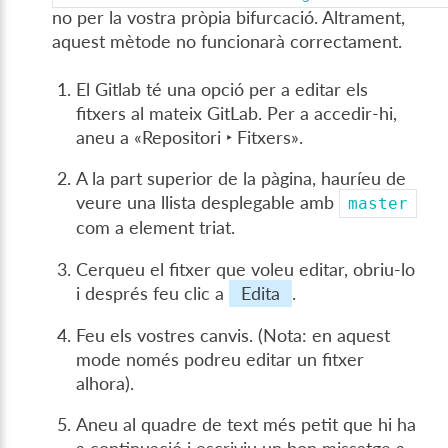
no per la vostra pròpia bifurcació. Altrament,
aquest mètode no funcionarà correctament.
El Gitlab té una opció per a editar els
fitxers al mateix GitLab. Per a accedir-hi,
aneu a «
Repositori ‣ Fitxers
».
A la part superior de la pàgina, hauríeu de
veure una llista desplegable amb
master
com a element triat.
Cerqueu el fitxer que voleu editar, obriu-lo
i després feu clic a
Edita
.
Feu els vostres canvis. (Nota: en aquest
mode només podreu editar un fitxer
alhora).
Aneu al quadre de text més petit que hi ha