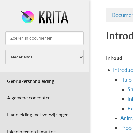
Documen
Intro
Inhoud
Introduc
Hulp 
Gebruikershandleiding
Sn
Algemene concepten
In
Ex
Handleiding met verwijzingen
Anim
Prob
Inleidingen en How-to’s