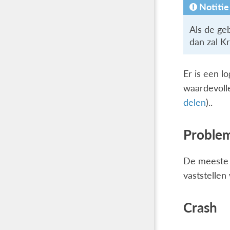
Notitie
Als de ge
dan zal K
Er is een 
waardevoll
delen
)..
Problem
De meeste 
vaststellen
Crash