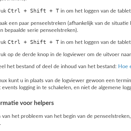
ruk
in om het loggen van de tablet
Ctrl
+
Shift
+
T
ak een paar penseelstreken (afhankelijk van de situatie
n bepaalde serie penseelstreken).
ruk
in om het loggen van de tablet 
Ctrl
+
Shift
+
T
uk op de derde knop in de logviewer om de uitvoer naar
el het bestand of deel de inhoud van het bestand:
Hoe e
inux kunt u in plaats van de logviewer gewoon een termi
t events logging in te schakelen, en niet de algemene logg
ormatie voor helpers
 van het probleem van het begin van de penseelstreken,
.