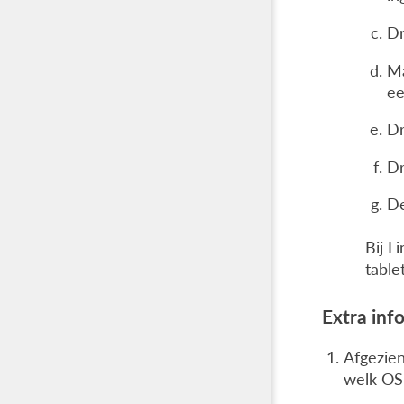
D
Ma
ee
D
Dr
De
Bij L
table
Extra inf
Afgezien
welk OS