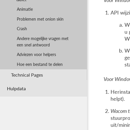
Voor Window
Animatie
API wijz
Problemen met onion skin
Wi
Crash
u 
Wi
Andere mogelijke vragen met
een snel antwoord
Wi
Adviezen voor helpers
ge
st
Hoe een bestand te delen
Technical Pages
Voor Windows
Hulpdata
Herinsta
helpt).
Wacom ta
stuurpro
uit/mini