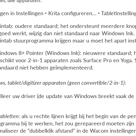
s, alle apparaten:
igen in
Instellingen ‣ Krita configureren… ‣ Tabletinstelli
ntab: oudere standaard; het ondersteunt meerdere knop
goed werkt, wijzig dan niet standaard naar Windows Ink
ntab stuurprogramma krijgen maar u moet het apart inst
ndows 8+ Pointer (Windows Ink): nieuwere standaard; h
schikt voor 2-in-1 apparaten zoals Surface Pro en Yo
andaard niet hebben geïmplementeerd.
, tablet/digitizer apparaten (geen convertible/2-in-1):
lleer uw driver (de update van Windows breekt vaak de in
bletten:
als u rechte lijnen krijgt bij het begin van de 
gramma bij te werken, het zou gerepareerd moeten zijn in
maliseer de “dubbelklik afstand” in de Wacom instellingen