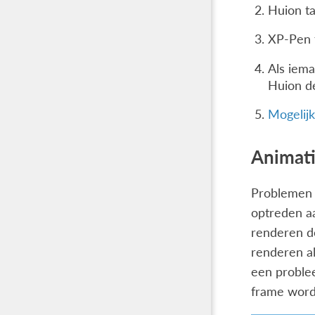
Huion t
XP-Pen 
Als iema
Huion de
Mogelijk
Animat
Problemen 
optreden aa
renderen do
renderen al
een problee
frame wordt