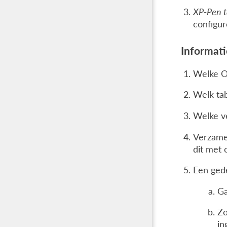
XP-Pen t
configur
Informat
Welke O
Welk tab
Welke ve
Verzamel
dit met 
Een gede
G
Zo
in