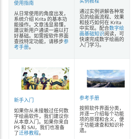
实例教程
使用指南
通过实例讲解各种常
从日常使用的角度出发，
见的绘画流程、效果
系统介绍 Krita 的基本功
和技巧如何在 Krita
能操作。文章浅显易懂，
中实现。配合
数字绘
建议新用户通读一遍以打
画基础知识
阅读，可
好基础。如需按软件界面
快速完成数字绘画的
查找特定功能，请移步
参
入门学习。
考手册
。
参考手册
新手入门
按照软件界面分类，
如果你从未接触过任何数
并逐一介绍每个功能
字绘画软件，我们建议你
项的原理和含义，便
从本章入门。如果你来自
于功能速查和知识补
PS 和 SAI，我们也准备
遗。
了
迁移教程
。