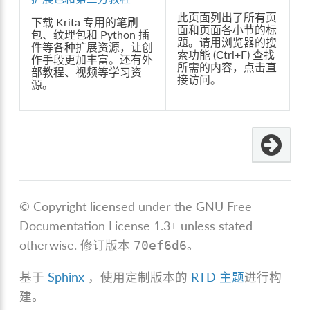
此页面列出了所有页
下载 Krita 专用的笔刷
面和页面各小节的标
包、纹理包和 Python 插
题。请用浏览器的搜
件等各种扩展资源，让创
索功能 (Ctrl+F) 查找
作手段更加丰富。还有外
所需的内容，点击直
部教程、视频等学习资
接访问。
源。
© Copyright licensed under the GNU Free
Documentation License 1.3+ unless stated
otherwise.
修订版本
。
70ef6d6
基于
Sphinx
，使用定制版本的
RTD 主题
进行构
建。