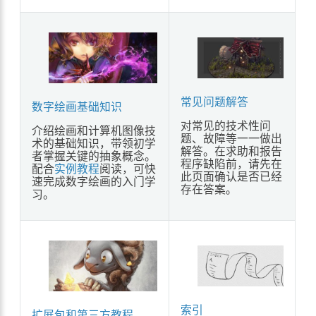
常见问题解答
数字绘画基础知识
对常见的技术性问
介绍绘画和计算机图像技
题、故障等一一做出
术的基础知识，带领初学
解答。在求助和报告
者掌握关键的抽象概念。
程序缺陷前，请先在
配合
实例教程
阅读，可快
此页面确认是否已经
速完成数字绘画的入门学
存在答案。
习。
索引
扩展包和第三方教程